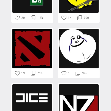
20
1.8k
14
700
13
734
3
345