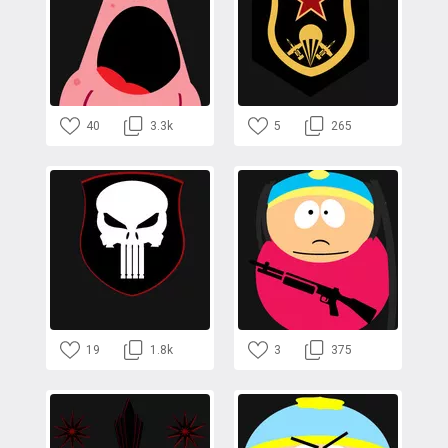
40
3.3k
5
265
19
1.8k
3
375