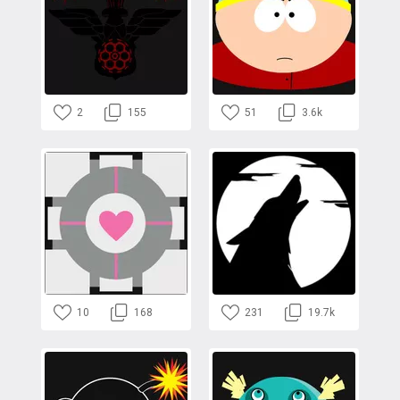
2
155
51
3.6k
10
168
231
19.7k