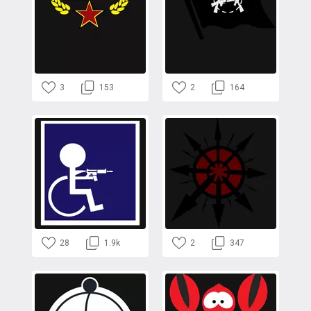
3
153
2
164
28
1.9k
2
347