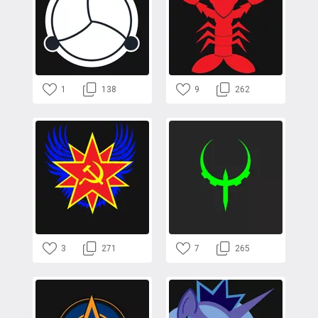
1
138
9
262
3
271
7
265