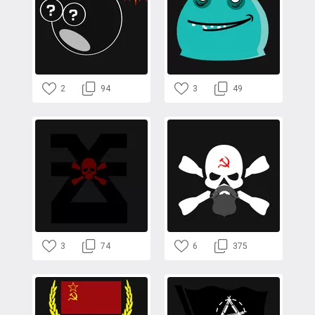
2
94
3
49
3
74
6
375