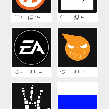
3
159
4
86
25
1.4k
6
516