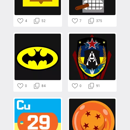
4
52
7
375
0
84
0
91