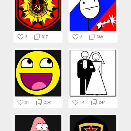
2
317
2
366
21
2.5k
14
247