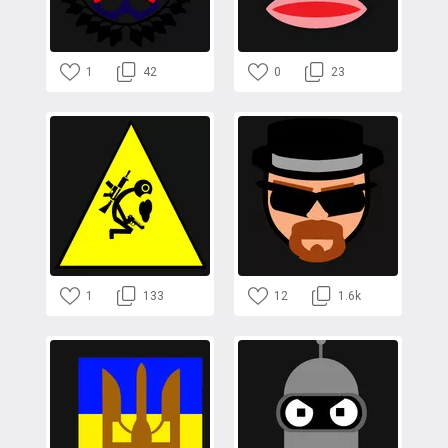
1
42
0
23
1
133
12
1.6k