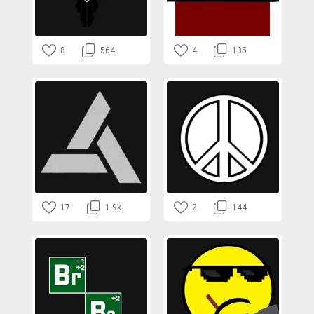
8
564
4
135
17
1.9k
2
144