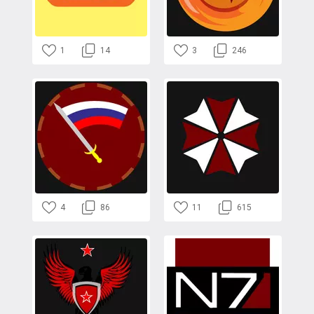
1
14
3
246
4
86
11
615