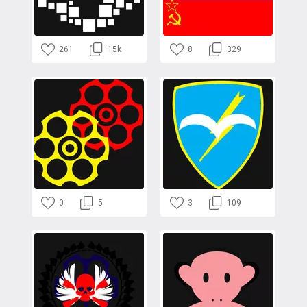
261
15k
8
329
0
5
3
109