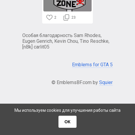
2
23
Особая благодарность Sam Rhodes,
Eugen Genrich, Kevin Chou, Tino Reschke,
[nBk] carlit05
Emblems for GTA 5
© EmblemsBF.com by
Squier
Мы используем cookies для улучшения работы сайта
ОК