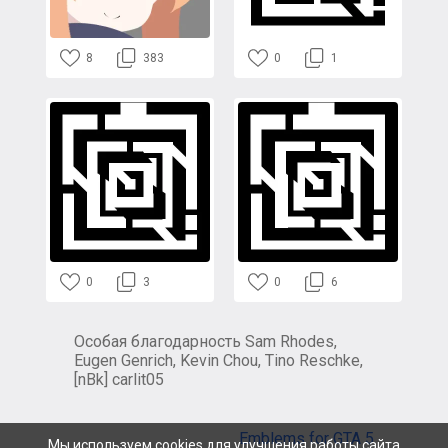
8
383
0
1
0
3
0
6
Особая благодарность Sam Rhodes,
Eugen Genrich, Kevin Chou, Tino Reschke,
[nBk] carlit05
Emblems for GTA 5
Мы используем cookies для улучшения работы сайта