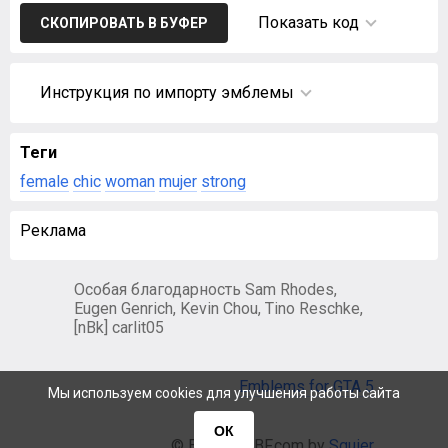
Показать код
СКОПИРОВАТЬ В БУФЕР
Инструкция по импорту эмблемы
Теги
female
chic
woman
mujer
strong
Реклама
Особая благодарность Sam Rhodes,
Eugen Genrich, Kevin Chou, Tino Reschke,
[nBk] carlit05
Emblems for GTA 5
Мы используем cookies для улучшения работы сайта
ОК
© EmblemsBF.com by
Squier