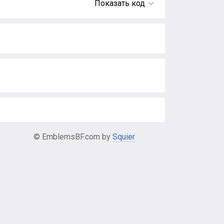
Показать код
© EmblemsBF.com by
Squier