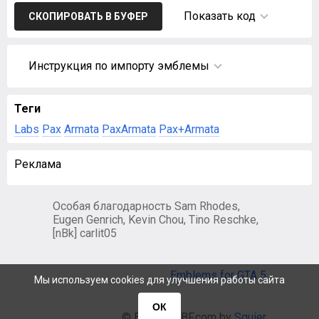
Показать код
СКОПИРОВАТЬ В БУФЕР
Инструкция по импорту эмблемы
Теги
Labs
Pax
Armata
PaxArmata
Pax+Armata
Реклама
Особая благодарность Sam Rhodes,
Eugen Genrich, Kevin Chou, Tino Reschke,
[nBk] carlit05
Emblems for GTA 5
Мы используем cookies для улучшения работы сайта
ОК
© EmblemsBF.com by
Squier